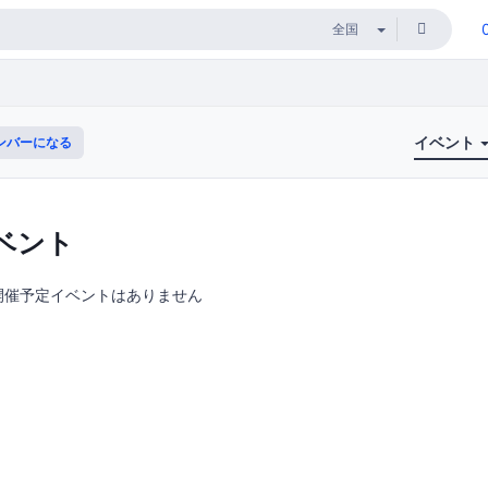
イベント
ンバーになる
ベント
開催予定イベントはありません